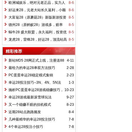
高返利，百万提现
欧洲城娱乐，绝对元老正品，实力人
8-6
气站，推广第一返
好运来28，元老大站长久返利，小额
8-6
也赚，长招募代理
大富翁28（原蘑菇28）新版新游投资
8-5
高返，天天赚大钱
德州28（原蚂蚁28）游戏多，赔率
8-5
高，特色最高额红包
蜗牛28 盛大联盟，永久福利，投资优
8-5
势明显，游戏最全
龙虎28，雷锋28，好运28，顶流站高
8-5
返利，福利秒提现
精彩推荐
新站MD5 28网正式上线，注册送88
4-11
元！活动名额有限，快来。
最给力的幸运28单双方法技巧
2-28
PC蛋蛋幸运28稳定模式集锦
2-23
幸运28投注技巧--3N、4N、5N法
1-3
抛析PC蛋蛋幸运28游戏稳赚技巧，
10-23
这个真的有！
幸运28游戏最新滚雪球玩法
9-27
又一个稳赚不赔的挂机模式
8-23
近期28站点跑路频发
8-4
几种最精华的幸运28投注技巧
7-8
4个幸运28投注小技巧
7-8