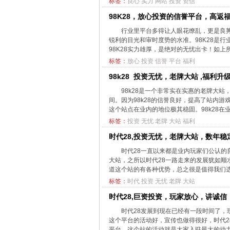
标签：
良心
实力
网站
投资
资信
98K28，放心投资的信誉平台，高返
行业里平台多得让人眼花缭乱，更是良
锐利的目光和审时度势的水准。98K28是
98K28实力雄厚，是绝对的无忧出卡！如上所
标签：
放心
投资
信誉
平台
福利
98k28 投资无忧，老牌大站 ,福利升级
98k28是一个非常实在实惠的老牌大
间。因为98k28的信誉良好，提高了站内
这个站点在业内的地位极其稳固。98k28在业
标签：
投资
无忧
老牌
大站
福利
时代28,投资无忧，老牌大站，数年稳
时代28一直以来都是业内玩家们公认的
大站，之所以时代28一路走来的发展犹如顺
道这个站的有各种优势，总之很是值得我们选择
标签：
时代
投资
无忧
老牌
大站
时代28,巨资投资，玩家放心，讲诚信
时代28发展到现在已经有一段时间了
这个平台的活动好，宣传也做得很好，时代2
平台，这个站的活动就是大家入驻最大的动力，