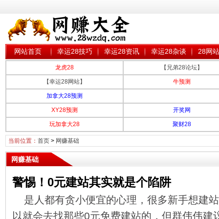
网站首页
幸运28技巧
幸运28资讯
幸运28杂谈
28网
龙虎28
【兄弟28论坛】
【幸运28网站】
牛预测
加拿大28预测
XY28预测
开奖网
玩加拿大28
聚财28
当前位置：
首页
>
网赚基础
网赚基础
警惕！0元建站其实就是个陷阱
是人都有贪小便宜的心理，很多新手想建站
以就会去找那些0元免费建站的，但群伟伟建