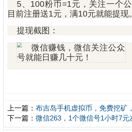
5、100粉币=1元，关注一个公
目前注册送1元，满10元就能提现
提现截图：
上一篇：
布吉岛手机虚拟币，免费挖矿
下一篇：
微信263，1个微信号1小时7元