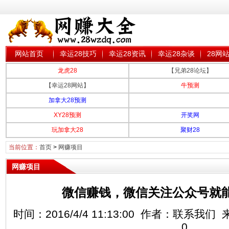
网站首页
幸运28技巧
幸运28资讯
幸运28杂谈
28网
龙虎28
【兄弟28论坛】
【幸运28网站】
牛预测
加拿大28预测
XY28预测
开奖网
玩加拿大28
聚财28
当前位置：
首页
>
网赚项目
网赚项目
微信赚钱，微信关注公众号就
时间：2016/4/4 11:13:00 作者：联系我
0