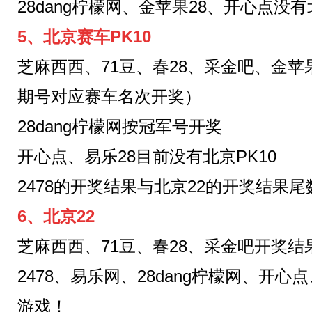
28dang柠檬网、金苹果28、开心点没有
5、北京赛车PK10
芝麻西西、71豆、春28、采金吧、金苹
期号对应赛车名次开奖）
28dang柠檬网按冠军号开奖
开心点、易乐28目前没有北京PK10
2478的开奖结果与北京22的开奖结果
6、北京22
芝麻西西、71豆、春28、采金吧开奖结
2478、易乐网、28dang柠檬网、开心
游戏！