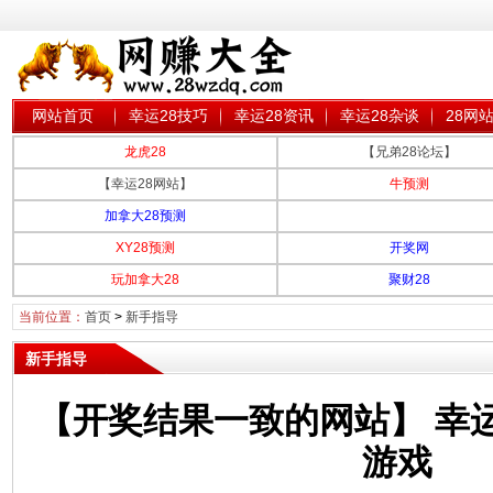
网站首页
幸运28技巧
幸运28资讯
幸运28杂谈
28网
龙虎28
【兄弟28论坛】
【幸运28网站】
牛预测
加拿大28预测
XY28预测
开奖网
玩加拿大28
聚财28
当前位置：
首页
>
新手指导
新手指导
【开奖结果一致的网站】 幸
游戏