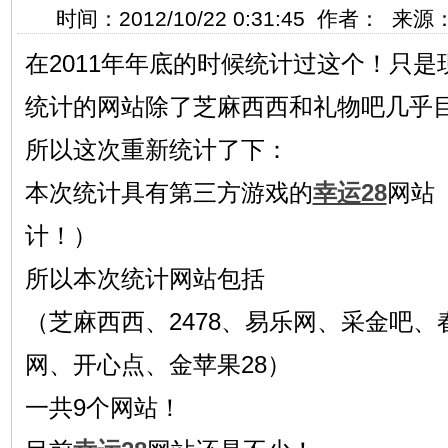
时间：2012/10/22 0:31:45 作者： 来
在2011年年底的时候统计过这个！只
统计的网站除了芝麻西西和礼物吧几乎
所以这次重新统计了下：
本次统计具有第三方游戏的
幸运28
网站
计！）
所以本次统计网站包括
（芝麻西西、2478、易乐网、采金吧、春
网、开心点、金苹果28）
一共9个网站！