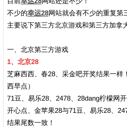
目前
幸运28
网站还是不少！
不少的
幸运28
网站就会有不少的重复第
主要说下第三方北京游戏和第三方加拿
一、北京第三方游戏
1、北京28
芝麻西西、春28、采金吧开奖结果一样
西早点）
71豆、易乐28、2478、28dang柠檬
开心点、金苹果28与71豆、易乐28、247
结果尾数一致！