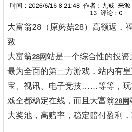
时间：2026/6/16 8:21:48 作者：九戒
13
评论：
0
大富翁28（原蘑菇28）高额返，
致
大富翁
站是一个综合性的投资
28网
最为全面的第三方游戏，站内有皇
宝、视讯、电子竞技……等等，玩
戏全都稳定在线，而且大富翁
28网
大奖池，高赔率，稳定赔付盈利，