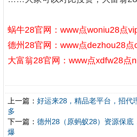
蜗牛28官网：www点woniu28点vi
德州28官网：www点dezhou28点
大富翁28官网：www点xdfw28点n
上一篇：
好运来28，精品老平台，招代
多
下一篇：
德州28（原蚂蚁28）资源保
爆