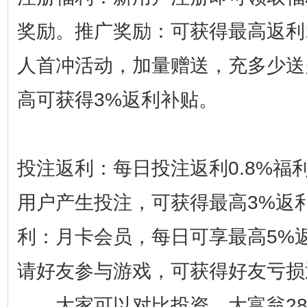
奖励。推广奖励：可获得最高返利
人首冲活动，加量赠送，充多少送
高可获得3%返利补贴。
投注返利：每日投注返利0.8%福
用户产生投注，可获得最高3%返利
利：月卡会员，每日可享最高5%
请好友参与游戏，可获得好友亏损
……大家可以对比投资，大富翁2