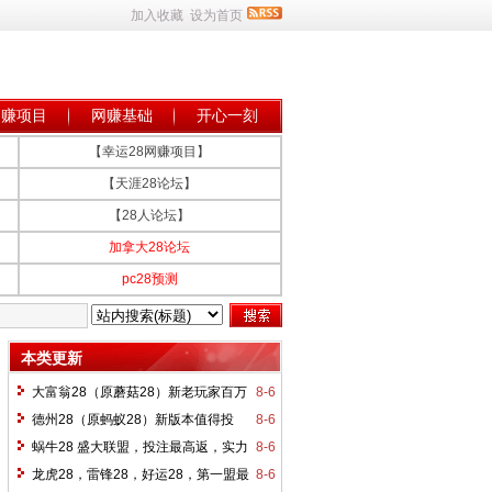
加入收藏
设为首页
网赚项目
网赚基础
开心一刻
【幸运28网赚项目】
【天涯28论坛】
【28人论坛】
加拿大28论坛
pc28预测
本类更新
大富翁28（原蘑菇28）新老玩家百万
8-6
赚，新版优势最大
德州28（原蚂蚁28）新版本值得投
8-6
资，游戏资源最全面
蜗牛28 盛大联盟，投注最高返，实力
8-6
秒提，最快最强
龙虎28，雷锋28，好运28，第一盟最
8-6