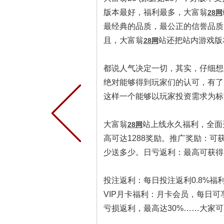
版本最好，福利最多，大富翁
28网
最经典的品质，最公正的信誉品质
且，大富翁
站还把站内游戏版
28网
都说人气决定一切，其实，仔细想
绝对能够得到玩家们的认可，有了
这样一个能够以玩家投资需求为标
大富翁
站上线永久福利，全面
28网
高可达1288奖励。推广奖励：可
少送多少。日亏返利：最高可获得
投注返利：每日投注返利0.8%
VIP月卡福利：月卡会员，每日
亏损返利，最高达30%……大家