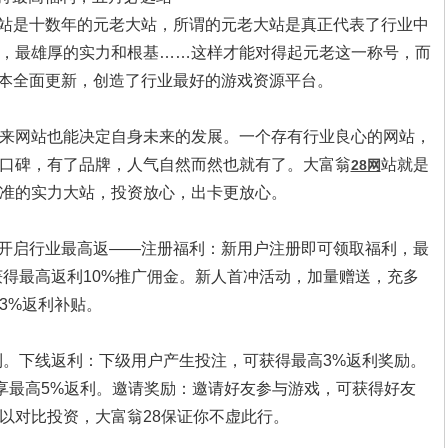
站是十数年的元老大站，所谓的元老大站是真正代表了行业中
，最雄厚的实力和根基……这样才能对得起元老这一称号，而
本全面更新，创造了行业最好的游戏资源平台。
来网站也能决定自身未来的发展。一个存有行业良心的网站，
口碑，有了品牌，人气自然而然也就有了。大富翁
站就是
28网
准的实力大站，投资放心，出卡更放心。
开启行业最高返——注册福利：新用户注册即可领取福利，最
获得最高返利10%推广佣金。新人首冲活动，加量赠送，充多
3%返利补贴。
福利。下线返利：下级用户产生投注，可获得最高3%返利奖励。
可享最高5%返利。邀请奖励：邀请好友参与游戏，可获得好友
可以对比投资，大富翁28保证你不虚此行。