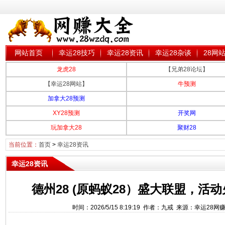
网站首页
幸运28技巧
幸运28资讯
幸运28杂谈
28网
龙虎28
【兄弟28论坛】
【幸运28网站】
牛预测
加拿大28预测
XY28预测
开奖网
玩加拿大28
聚财28
当前位置：
首页
>
幸运28资讯
幸运28资讯
德州28 (原蚂蚁28）盛大联盟，活
时间：2026/5/15 8:19:19 作者：九戒 来源：幸运28