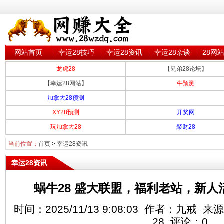
网站首页
幸运28技巧
幸运28资讯
幸运28杂谈
28网
龙虎28
【兄弟28论坛】
【幸运28网站】
牛预测
加拿大28预测
XY28预测
开奖网
玩加拿大28
聚财28
当前位置：
首页
>
幸运28资讯
幸运28资讯
蜗牛28 盛大联盟，福利老站，新
时间：2025/11/13 9:08:03 作者：九戒
28
评论：
0