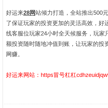
好运来
28网
站倾力打造，全站推出500
了保证玩家的投资更加的灵活高效，好
线客服位玩家24小时全天候服务，玩家
额投资随时随地冲值到账，让玩家的投
网赚。
好运来网站：https冒号杠杠cdhzeuidjqw