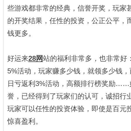
些游戏都非常的经典，信誉开奖，玩家
的开奖结果，任性的投资，公正公平，
钱更多。
好运来
28网
站的福利非常多，也非常好：
5%活动，玩家赚多少钱，就领多少钱，
日亏返利3%活动，高额排行榜奖励……
誉，已经得到了玩家们的认可，诚招行
玩家可以任性的投资体验，即使是百元
惊喜盈利。