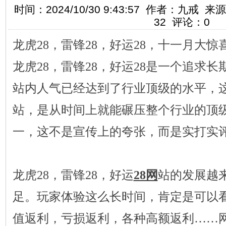
时间：2024/10/30 9:43:57 作者：九戒
32
评论：
0
龙虎28，雷锋28，好运28，十一月大
龙虎28，雷锋28，好运28是一个追求
站内人气已经达到了行业顶级的水平，
站，是从时间上就能碾压整个行业的顶
一，这不是宣传上的夸张，而是实打实
龙虎28，雷锋28，好运
28网
站的发展越
足。玩家体验这么长时间，肯定是可以
值返利，亏损返利，各种高额返利……