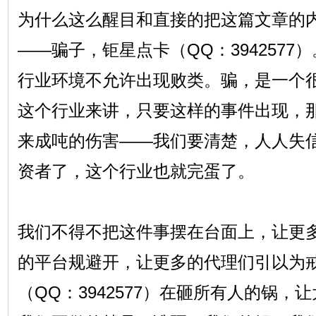
为什么这么醒目和直接的把这篇文章的
——骗子，钜星点卡（QQ：394257
行业环境不允许出现败类。骗，是一个
这个行业来讲，只要这样的事件出现，
来成吨的伤害——我们要清楚，人人失
资者了，这个行业也就完蛋了。
我们不得不把这件事摆在台面上，让更
的平台规避开，让更多的代理们引以为
（QQ：3942577）在砸所有人的锅