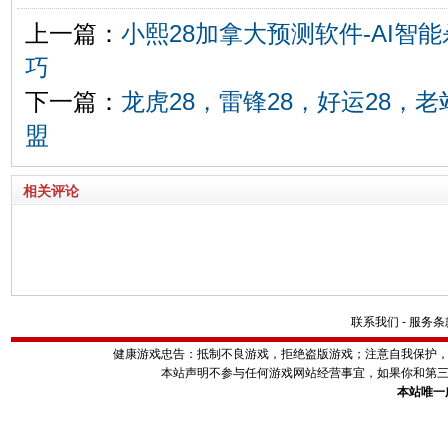
上一篇：
小熙28加拿大预测软件-AI智
巧
下一篇：
龙虎28，雷锋28，好运28，
盟
相关评论
联系我们
-
服务条
健康游戏忠告：抵制不良游戏，拒绝盗版游戏；注意自我保护
本站声明不参与任何游戏网站经营事宜，如果你和第
本站唯一广