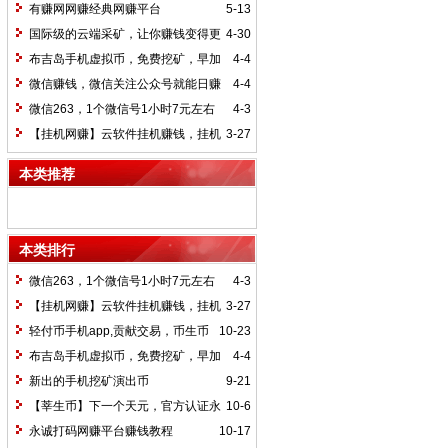
赚3000以上
有赚网网赚经典网赚平台
5-13
国际级的云端采矿，让你赚钱变得更
4-30
简单
布吉岛手机虚拟币，免费挖矿，早加
4-4
入早赚钱
微信赚钱，微信关注公众号就能日赚
4-4
几十元！
微信263，1个微信号1小时7元左右
4-3
【挂机网赚】云软件挂机赚钱，挂机
3-27
网赚，轻松赚奖品！
本类推荐
本类排行
微信263，1个微信号1小时7元左右
4-3
【挂机网赚】云软件挂机赚钱，挂机
3-27
网赚，轻松赚奖品！
轻付币手机app,贡献交易，币生币
10-23
理财正式上线
布吉岛手机虚拟币，免费挖矿，早加
4-4
入早赚钱
新出的手机挖矿演出币
9-21
【莘生币】下一个天元，官方认证永
10-6
久回购
永诚打码网赚平台赚钱教程
10-17