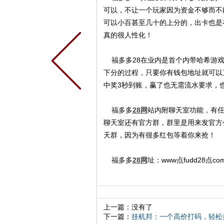
可以，不让一个玩家因为资金不够而不
可以小百甚至几十的上分的，出卡也是
真的很人性化！
福多多28在业内是首个内带哈希游戏
下分的过程，只要你有钱包地址就可以
中奖3秒到账，赢了也无需流水要求，
福多多
28网
站内附聊天室功能，有
聊天室还有官方群，群里是用来发官方
天群，因为有很多红包等着你来抢！
福多多
28网
址：www点fudd28点co
上一篇：没有了
下一篇：
挂机邦：一个高价打码，轻松