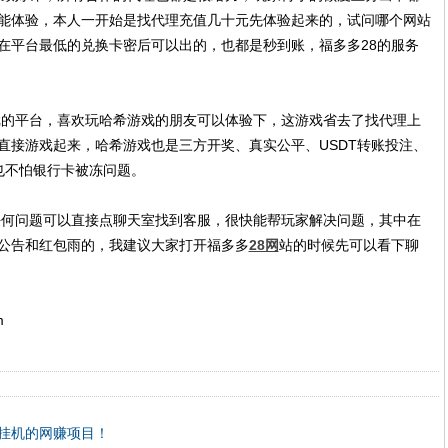
能体验，本人一开始是找代理充值几十元先体验起来的，试问哪个网站
在平台最低的兑换卡密后可以出的，也都是秒到账，福多多28的服务
的平台，喜欢玩哈希游戏的朋友可以体验下，这游戏省去了找代理上
直接游戏起来，哈希游戏也是三方开奖、真实公平、USDT转账投注、
也不怕银行卡被冻问题。
任何问题可以直接点聊天室找到客服，很快能帮玩家解决问题，其中在
公告和红包雨的，我建议大家打开福多多
28网
站的时候先可以看下聊
m
挂机的网赚项目！