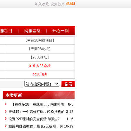
加入收藏
设为首页
网赚项目
网赚基础
开心一刻
【幸运28网赚项目】
【天涯28论坛】
【28人论坛】
加拿大28论坛
pc28预测
本类更新
【福多多28，在线聊天，内带哈希
8-5
游戏，秒到账】
挂机邦：一个高价打码，轻松挂机的
3-12
网赚项目！
投资P2P理财的安全优势有哪些?
11-6
蹦蹦网赚钱教程：最低2元提现，月
10-19