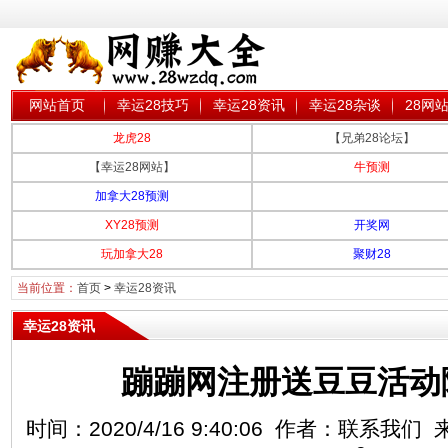
网站首页
幸运28技巧
幸运28资讯
幸运28杂谈
28网
龙虎28
【兄弟28论坛】
【幸运28网站】
牛预测
加拿大28预测
XY28预测
开奖网
玩加拿大28
聚财28
当前位置：
首页
>
幸运28资讯
幸运28资讯
蹦蹦网注册送豆豆活动
时间：2020/4/16 9:40:06 作者：联系我