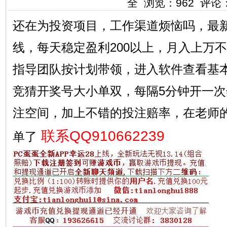
全 浏览：
962
评论
还在为投资项目，工作渠道烦恼吗，最
线，每天稳定盈利200以上，月入上万
指导团队按计划带领，进入软件查看基
竞猜开奖号大小单双，每隔5分钟开一
注空间，加上不错的投注赔率，在老师
联系QQ910662239
单了