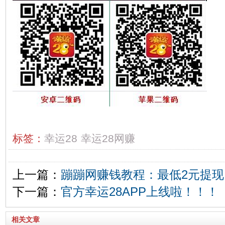
标签：
幸运28
幸运28网赚
上一篇：
蹦蹦网赚钱教程：最低2元提现，
下一篇：
官方幸运28APP上线啦！！！
相关文章