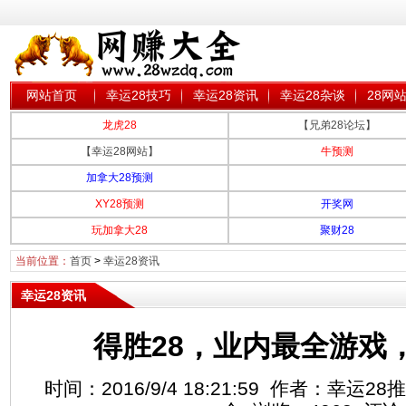
网站首页
幸运28技巧
幸运28资讯
幸运28杂谈
28网
龙虎28
【兄弟28论坛】
【幸运28网站】
牛预测
加拿大28预测
XY28预测
开奖网
玩加拿大28
聚财28
当前位置：
首页
>
幸运28资讯
幸运28资讯
得胜28，业内最全游戏
时间：2016/9/4 18:21:59 作者：幸运