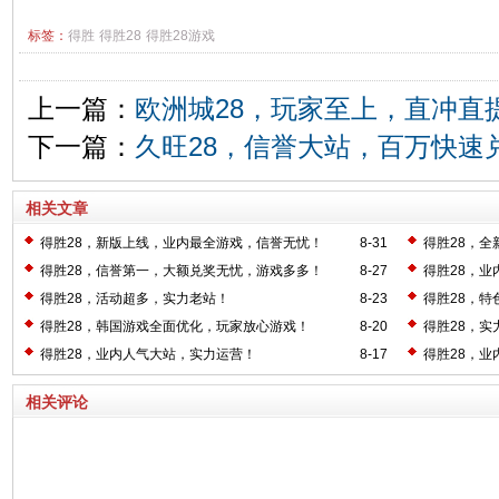
标签：
得胜
得胜28
得胜28游戏
上一篇：
欧洲城28，玩家至上，直冲直
下一篇：
久旺28，信誉大站，百万快速
相关文章
得胜28，新版上线，业内最全游戏，信誉无忧！
8-31
得胜28，
得胜28，信誉第一，大额兑奖无忧，游戏多多！
8-27
得胜28，
得胜28，活动超多，实力老站！
8-23
得胜28，特
得胜28，韩国游戏全面优化，玩家放心游戏！
8-20
得胜28，实
得胜28，业内人气大站，实力运营！
8-17
得胜28，
相关评论