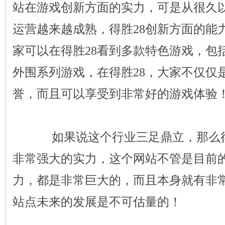
站在游戏创新方面的实力，可是从很久
运营越来越成熟，得胜28创新方面的能
家可以在得胜28看到多款特色游戏，包
外围系列游戏，在得胜28，大家不仅仅
誉，而且可以享受到非常好的游戏体验
如果说这个行业三足鼎立，那么得胜
非常强大的实力，这个网站不管是目前
力，都是非常巨大的，而且本身就有非
站点未来的发展是不可估量的！