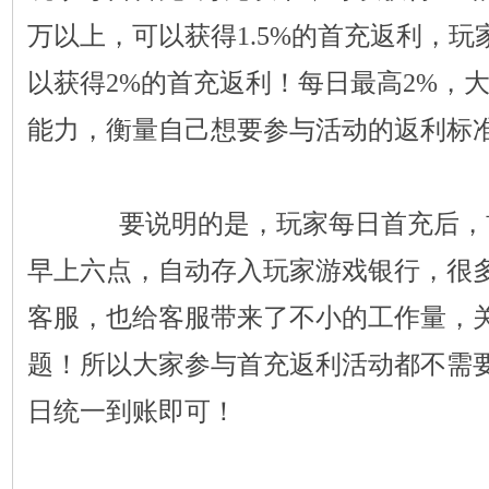
万以上，可以获得1.5%的首充返利，玩
以获得2%的首充返利！每日最高2%，
能力，衡量自己想要参与活动的返利标
要说明的是，玩家每日首充后，首
早上六点，自动存入玩家游戏银行，很
客服，也给客服带来了不小的工作量，
题！所以大家参与首充返利活动都不需
日统一到账即可！