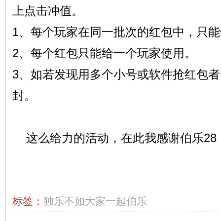
上点击冲值。
1、每个玩家在同一批次的红包中，只能
2、每个红包只能给一个玩家使用。
3、如若发现用多个小号或软件抢红包
封。
这么给力的活动，在此我感谢伯乐28，
标签：
独乐不如大家一起伯乐