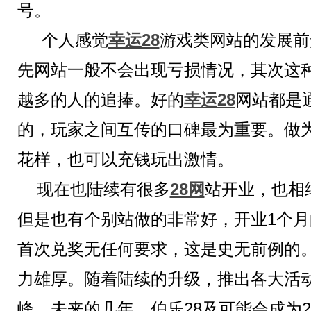
号。
个人感觉
幸运28
游戏类网站的发展前
先网站一般不会出现亏损情况，其次这
越多的人的追捧。好的
幸运28
网站都是
的，玩家之间互传的口碑最为重要。做
花样，也可以充钱玩出激情。
现在也陆续有很多
28网
站开业，也相
但是也有个别站做的非常好，开业1个月的
首次兑奖无任何要求，这是史无前例的
力雄厚。随着陆续的升级，推出各大活动
峰，未来的几年，伯乐28及可能会成为